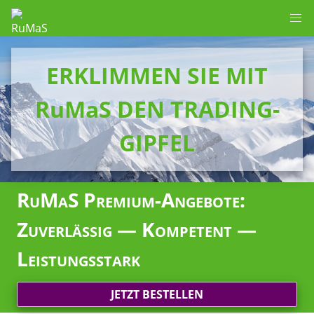
ERKLIMMEN SIE MIT
RuMaS DEN TRADING-
GIPFEL
RuMaS Premium-Angebote:
Zuverlässig — Kompetent —
Leistungsstark
JETZT BESTELLEN