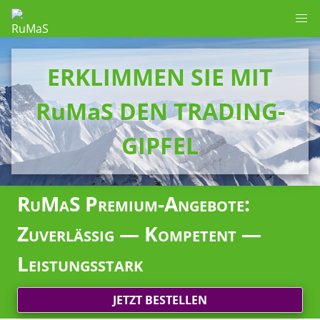
ERKLIMMEN SIE MIT
RuMaS DEN TRADING-
GIPFEL
RuMaS Premium-Angebote:
Zuverlässig — Kompetent —
Leistungsstark
JETZT BESTELLEN