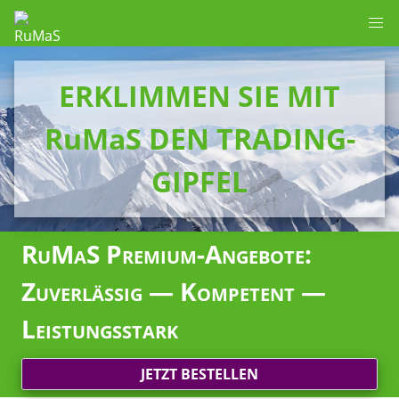
ERKLIMMEN SIE MIT
RuMaS DEN TRADING-
GIPFEL
RuMaS Premium-Angebote:
Zuverlässig — Kompetent —
Leistungsstark
JETZT BESTELLEN