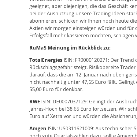
geeignet, aber diejenigen, die das Geschäft k
bei der Ausnutzung unsere Trading-Ideen stark 
abonnieren, schicken wir Ihnen noch heute die
Aktien wir morgen einsteigen würden und für d
Erfolgsfall mehr kassieren möchten, schlagen wi
RuMaS Meinung im Rückblick zu:
TotalEnergies
ISIN: FR0000120271: Der Trend d
Rückschlagsgefahr steigt. Risikobereite Trade
darauf, dass die am 12. Januar nach oben geri
nicht nachhaltig unter 47,65 Euro fällt. Geling
55,00 Euro für denkbar.
RWE
ISIN: DE0007037129: Gelingt der Ausbruch
Jahres-Hoch bei 38,65 Euro fortsetzen. Wir sc
Euro auf Xetra vor und würden die Absicherung
Amgen
ISIN: US0311621009: Aus technischer Si
noch gute Quartalszahlen dazu, sollte Amgen 