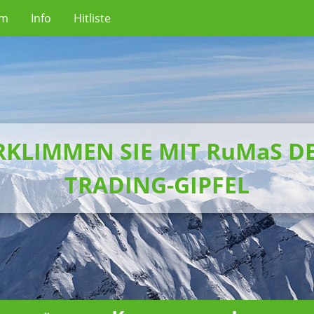
um
Info
Hitliste
RKLIMMEN SIE MIT RuMaS D
TRADING-GIPFEL