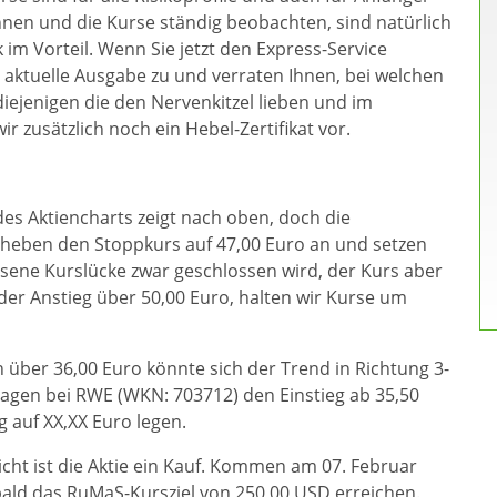
ennen und die Kurse ständig beobachten, sind natürlich
im Vorteil. Wenn Sie jetzt den Express-Service
 aktuelle Ausgabe zu und verraten Ihnen, bei welchen
iejenigen die den Nervenkitzel lieben und im
r zusätzlich noch ein Hebel-Zertifikat vor.
es Aktiencharts zeigt nach oben, doch die
r heben den Stoppkurs auf 47,00 Euro an und setzen
ssene Kurslücke zwar geschlossen wird, der Kurs aber
t der Anstieg über 50,00 Euro, halten wir Kurse um
 über 36,00 Euro könnte sich der Trend in Richtung 3-
hlagen bei RWE (WKN: 703712) den Einstieg ab 35,50
 auf XX,XX Euro legen.
cht ist die Aktie ein Kauf. Kommen am 07. Februar
bald das RuMaS-Kursziel von 250,00 USD erreichen.