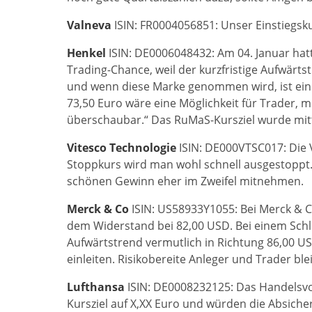
Valneva
ISIN: FR0004056851: Unser Einstiegsku
Henkel
ISIN: DE0006048432: Am 04. Januar hatt
Trading-Chance, weil der kurzfristige Aufwärtstr
und wenn diese Marke genommen wird, ist ein A
73,50 Euro wäre eine Möglichkeit für Trader, mi
überschaubar.“ Das RuMaS-Kursziel wurde mitt
Vitesco Technologie
ISIN: DE000VTSC017: Die V
Stoppkurs wird man wohl schnell ausgestoppt.
schönen Gewinn eher im Zweifel mitnehmen.
Merck & Co
ISIN: US58933Y1055: Bei Merck & Co
dem Widerstand bei 82,00 USD. Bei einem Schl
Aufwärtstrend vermutlich in Richtung 86,00 US
einleiten. Risikobereite Anleger und Trader bl
Lufthansa
ISIN: DE0008232125: Das Handelsvo
Kursziel auf X,XX Euro und würden die Absicher