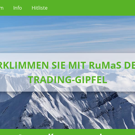
um
Info
Hitliste
RKLIMMEN SIE MIT RuMaS D
TRADING-GIPFEL