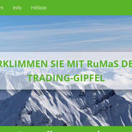
um
Info
Hitliste
RKLIMMEN SIE MIT RuMaS D
TRADING-GIPFEL