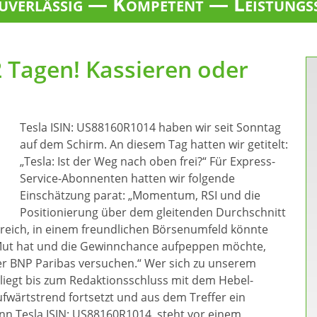
verlässig — Kompetent — Leistungs
2 Tagen! Kassieren oder
Tesla ISIN: US88160R1014 haben wir seit Sonntag
auf dem Schirm. An diesem Tag hatten wir getitelt:
„Tesla: Ist der Weg nach oben frei?“ Für Express-
Service-Abonnenten hatten wir folgende
Einschätzung parat: „Momentum, RSI und die
Positionierung über dem gleitenden Durchschnitt
ereich, in einem freundlichen Börsenumfeld könnte
 Mut hat und die Gewinnchance aufpeppen möchte,
er BNP Paribas versuchen.“ Wer sich zu unserem
 liegt bis zum Redaktionsschluss mit dem Hebel-
Aufwärtstrend fortsetzt und aus dem Treffer ein
denn Tesla ISIN: US88160R1014 steht vor einem