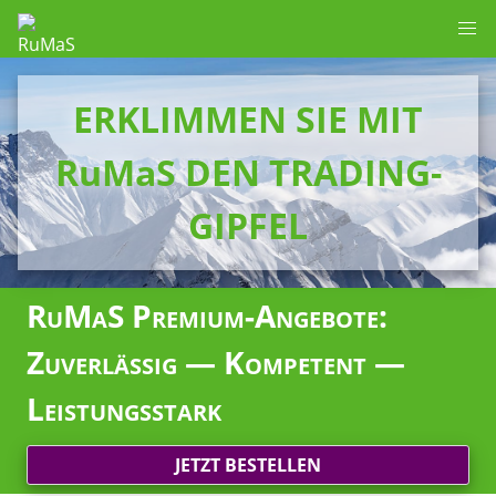
ERKLIMMEN SIE MIT
RuMaS DEN TRADING-
GIPFEL
RuMaS Premium-Angebote:
Zuverlässig — Kompetent —
Leistungsstark
JETZT BESTELLEN