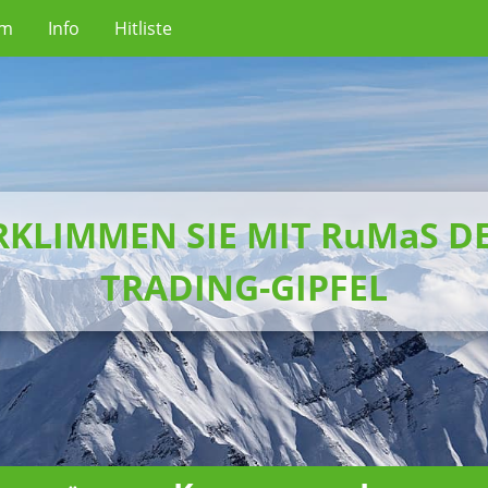
um
Info
Hitliste
RKLIMMEN SIE MIT RuMaS D
TRADING-GIPFEL