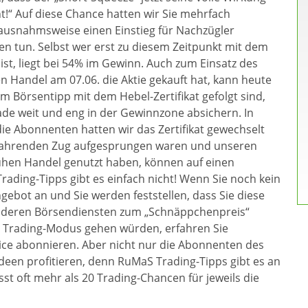
t!“ Auf diese Chance hatten wir Sie mehrfach
 ausnahmsweise einen Einstieg für Nachzügler
en tun. Selbst wer erst zu diesem Zeitpunkt mit dem
ist, liegt bei 54% im Gewinn. Auch zum Einsatz des
 Handel am 07.06. die Aktie gekauft hat, kann heute
m Börsentipp mit dem Hebel-Zertifikat gefolgt sind,
de weit und eng in der Gewinnzone absichern. In
ie Abonnenten hatten wir das Zertifikat gewechselt
n fahrenden Zug aufgesprungen waren und unseren
rühen Handel genutzt haben, können auf einen
ading-Tipps gibt es einfach nicht! Wenn Sie noch kein
gebot an und Sie werden feststellen, dass Sie diese
 anderen Börsendiensten zum „Schnäppchenpreis“
n Trading-Modus gehen würden, erfahren Sie
ce abonnieren. Aber nicht nur die Abonnenten des
deen profitieren, denn RuMaS Trading-Tipps gibt es an
t oft mehr als 20 Trading-Chancen für jeweils die