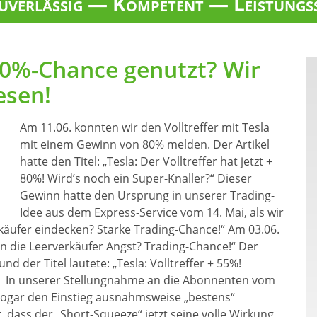
verlässig — Kompetent — Leistungs
00%-Chance genutzt? Wir
esen!
Am 11.06. konnten wir den Volltreffer mit Tesla
mit einem Gewinn von 80% melden. Der Artikel
hatte den Titel: „Tesla: Der Volltreffer hat jetzt +
80%! Wird’s noch ein Super-Knaller?“ Dieser
Gewinn hatte den Ursprung in unserer Trading-
Idee aus dem Express-Service vom 14. Mai, als wir
erkäufer eindecken? Starke Trading-Chance!“ Am 03.06.
men die Leerverkäufer Angst? Trading-Chance!“ Der
d der Titel lautete: „Tesla: Volltreffer + 55%!
?“ In unserer Stellungnahme an die Abonnenten vom
 sogar den Einstieg ausnahmsweise „bestens“
 dass der „Short-Squeeze“ jetzt seine volle Wirkung