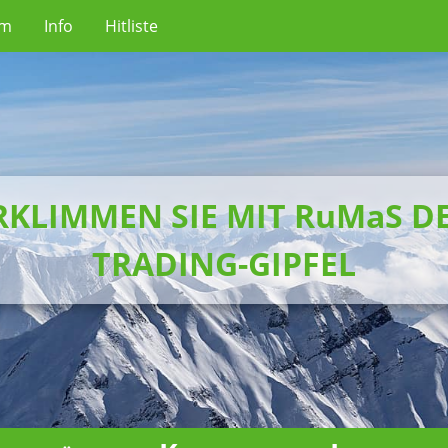
um
Info
Hitliste
RKLIMMEN SIE MIT RuMaS D
TRADING-GIPFEL