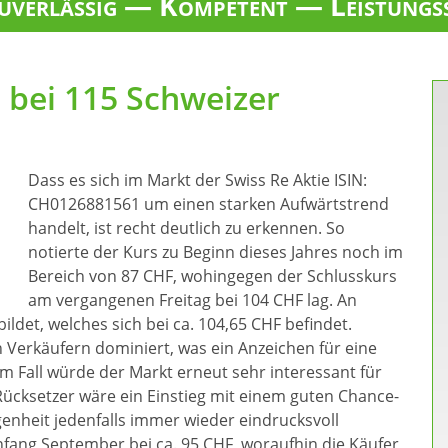
verlässig — Kompetent — Leistungs
l bei 115 Schweizer
Dass es sich im Markt der Swiss Re Aktie ISIN:
CH0126881561 um einen starken Aufwärtstrend
handelt, ist recht deutlich zu erkennen. So
notierte der Kurs zu Beginn dieses Jahres noch im
Bereich von 87 CHF, wohingegen der Schlusskurs
am vergangenen Freitag bei 104 CHF lag. An
det, welches sich bei ca. 104,65 CHF befindet.
Verkäufern dominiert, was ein Anzeichen für eine
m Fall würde der Markt erneut sehr interessant für
ücksetzer wäre ein Einstieg mit einem guten Chance-
genheit jedenfalls immer wieder eindrucksvoll
nfang September bei ca. 95 CHF, woraufhin die Käufer