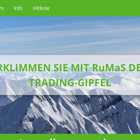
um
Info
Hitliste
RKLIMMEN SIE MIT RuMaS D
TRADING-GIPFEL