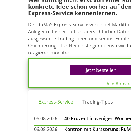
Wer künftig nicht erst von einer K
konkrete Idee schon vorher auf de
Express-Service kennenlernen.
Der RuMaS Express-Service verbindet Marktb
Anleger mit einer Flut unübersichtlicher Daten 
ausgewählte Trading-Ideen und sendet Empfehl
Orientierung – für Neueinsteiger ebenso wie f
reagieren möchten.
Jetzt bestellen
Alle Abos 
Express-Service
Trading-Tipps
06.08.2026
40 Prozent in wenigen Wochen:
06.08.2026
Kontron mit Kurssprung: RuMa