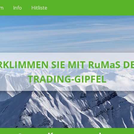
um
Info
Hitliste
RKLIMMEN SIE MIT RuMaS D
TRADING-GIPFEL