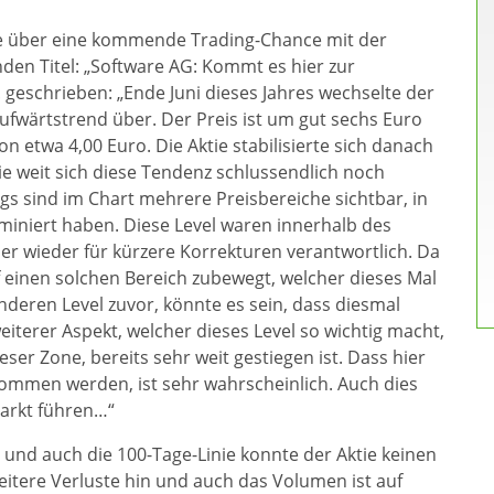
ce über eine kommende Trading-Chance mit der
nden Titel: „Software AG: Kommt es hier zur
. geschrieben: „Ende Juni dieses Jahres wechselte der
Aufwärtstrend über. Der Preis ist um gut sechs Euro
n etwa 4,00 Euro. Die Aktie stabilisierte sich danach
ie weit sich diese Tendenz schlussendlich noch
ings sind im Chart mehrere Preisbereiche sichtbar, in
ominiert haben. Diese Level waren innerhalb des
er wieder für kürzere Korrekturen verantwortlich. Da
f einen solchen Bereich zubewegt, welcher dieses Mal
e anderen Level zuvor, könnte es sein, dass diesmal
eiterer Aspekt, welcher dieses Level so wichtig macht,
eser Zone, bereits sehr weit gestiegen ist. Dass hier
ommen werden, ist sehr wahrscheinlich. Auch dies
arkt führen…“
 und auch die 100-Tage-Linie konnte der Aktie keinen
eitere Verluste hin und auch das Volumen ist auf