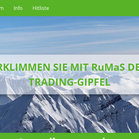
um
Info
Hitliste
RKLIMMEN SIE MIT RuMaS D
TRADING-GIPFEL