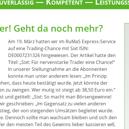
verlässig — Kompetent — Leistungs
ffer! Geht da noch mehr?
Am 19. März hatten wir im RuMaS Express-Service
auf eine Trading-Chance mit Sixt ISIN:
DE0007231326 hingewiesen. Der Artikel hatte den
Titel: „Sixt: Für nervenstarke Trader eine Chance!“
In unserer Stellungnahme an die Abonnenten
konnte man unter anderem lesen: „Im Prinzip
en, dass heute bestätigt wurde. Jetzt könnte der
n zu zwingen. Wer mutig ist steigt ab 38,50 Euro ein.“
t und getitelt: „Sixt: So macht man Börsengewinne!
 wir geschrieben: „Im Gegensatz zu vielen anderen
stieg, der von steigenden Umsätzen begleitet wurde.
se. Dennoch sollte man wachsam bleiben und sich den
 den meisten Teil des Gewinns lieber kassieren will,