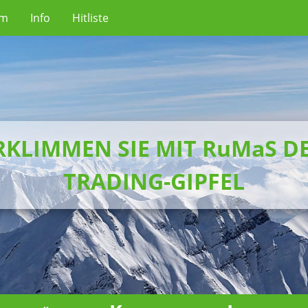
um
Info
Hitliste
RKLIMMEN SIE MIT RuMaS D
TRADING-GIPFEL