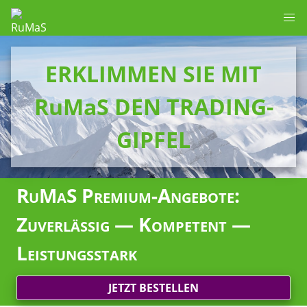
ERKLIMMEN SIE MIT
RuMaS DEN TRADING-
GIPFEL
RuMaS Premium-Angebote:
Zuverlässig — Kompetent —
Leistungsstark
JETZT BESTELLEN