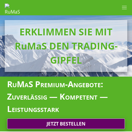
ERKLIMMEN SIE MIT
RuMaS DEN TRADING-
GIPFEL
RuMaS Premium-Angebote:
Zuverlässig — Kompetent —
Leistungsstark
JETZT BESTELLEN