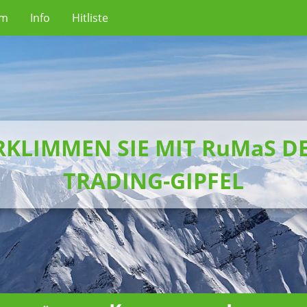
um
Info
Hitliste
RKLIMMEN SIE MIT RuMaS D
TRADING-GIPFEL