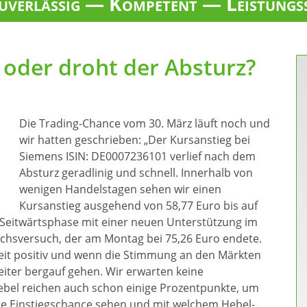
verlässig — Kompetent — Leistungs
oder droht der Absturz?
Die Trading-Chance vom 30. März läuft noch und
wir hatten geschrieben: „Der Kursanstieg bei
Siemens ISIN: DE0007236101 verlief nach dem
Absturz geradlinig und schnell. Innerhalb von
wenigen Handelstagen sehen wir einen
Kursanstieg ausgehend von 58,77 Euro bis auf
e Seitwärtsphase mit einer neuen Unterstützung im
chsversuch, der am Montag bei 75,26 Euro endete.
eit positiv und wenn die Stimmung an den Märkten
weiter bergauf gehen. Wir erwarten keine
ebel reichen auch schon einige Prozentpunkte, um
ne Einstiegschance sehen und mit welchem Hebel-