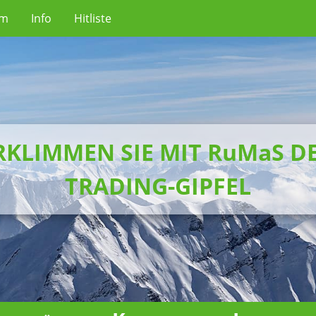
um
Info
Hitliste
RKLIMMEN SIE MIT RuMaS D
TRADING-GIPFEL