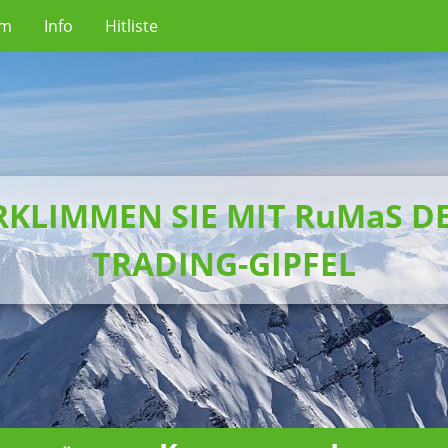
um
Info
Hitliste
RKLIMMEN SIE MIT RuMaS D
TRADING-GIPFEL