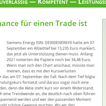
verlässig — Kompetent — Leistungs
ance für einen Trade ist
Siemens Energy ISIN: DE000ENER6Y0 hatte am 07.
September ein Allzeittief bei 13,235 Euro markiert,
das jetzt als Unterstützung dienen muss. Anfang
2021 notierten die Papiere noch bei 34,48 Euro.
Wenn man sich den Chart anschaut, müsste man
meinen, dass es mit den Kursverlusten
r das am 07. September der Fall. Nach dem Tief folgte
rholungskurs fortsetzt und daraus sogar noch eine
iden, denn die Aktie steht kurz vor einem Widerstand.
sich eine Trendwende an, die deutlich nach oben führen
tig spannend werden und wer den passenden Moment
on bald schöne Gewinne machen. Wo wir den