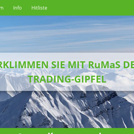
um
Info
Hitliste
RKLIMMEN SIE MIT RuMaS D
TRADING-GIPFEL