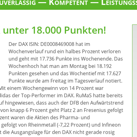
verlässig — Kompetent — Leistungs
unter 18.000 Punkten!
Der DAX ISIN: DE0008469008 hat im
Wochenverlauf rund ein halbes Prozent verloren
und geht mit 17.736 Punkte ins Wochenende. Das
Wochenhoch hat man am Montag bei 18.192
Punkten gesehen und das Wochentief mit 17.627
Punkte wurde am Freitag im Tagesverlauf notiert.
 Mit einem Wochengewinn von 14 Prozent war
Adidas der Top-Performer im DAX. RuMaS hatte bereits
uf hingewiesen, dass auch der DFB den Aufwärtstrend
on knapp 6 Prozent geht Platz 2 an Fresenius gefolgt
ozent waren die Aktien des Pharma- und
 gefolgt von Rheinmetall (-7,22 Prozent) und Infineon
ht die Ausgangslage für den DAX nicht gerade rosig