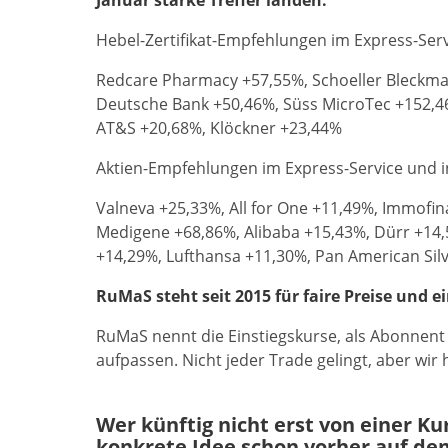
Januar starke Treffer landen.
Hebel-Zertifikat-Empfehlungen im Express-Ser
Redcare Pharmacy +57,55%, Schoeller Bleckma
Deutsche Bank +50,46%, Süss MicroTec +152,4
AT&S +20,68%, Klöckner +23,44%
Aktien-Empfehlungen im Express-Service und 
Valneva +25,33%, All for One +11,49%, Immofi
Medigene +68,86%, Alibaba +15,43%, Dürr +14,5
+14,29%, Lufthansa +11,30%, Pan American Sil
RuMaS steht seit 2015 für faire Preise und e
RuMaS nennt die Einstiegskurse, als Abonnent
aufpassen. Nicht jeder Trade gelingt, aber wir
Wer künftig nicht erst von einer K
konkrete Idee schon vorher auf de