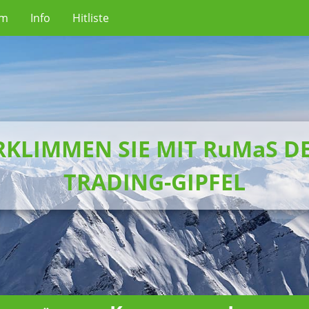
um
Info
Hitliste
RKLIMMEN SIE MIT RuMaS D
TRADING-GIPFEL