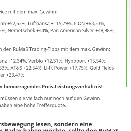
vice mit dem max. Gewinn:
nn +52,63%, Lufthansa +115,79%, E.ON +63,33%,
6%, Nemetschek +44%, Pan American Silver +48,98%,
in den RuMaS Trading-Tipps mit dem max. Gewinn:
nanz +12,34%, Verbio +12,31%, Hypoport +15,54%,
3%, AT&S +22,54%, Li-Ft Power +17,75%, Gold Fields
ver +23,47%
in hervorragendes Preis-Leistungsverhältnis!
 müssen sie vielfach nur noch auf den Gewinn
 haben eine hohe Trefferquote.
ursbewegung lesen, sondern eine
m Radar haben möchte, sollte den RuMaS