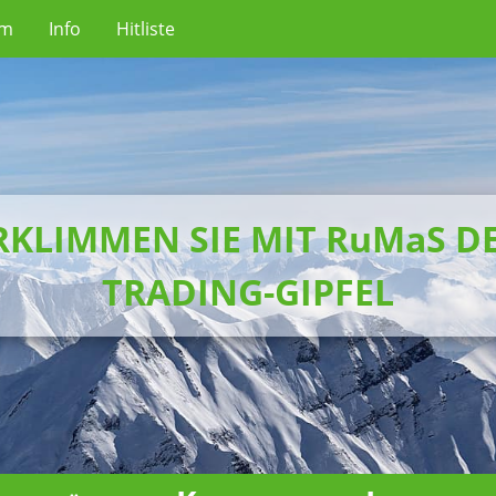
um
Info
Hitliste
RKLIMMEN SIE MIT RuMaS D
TRADING-GIPFEL