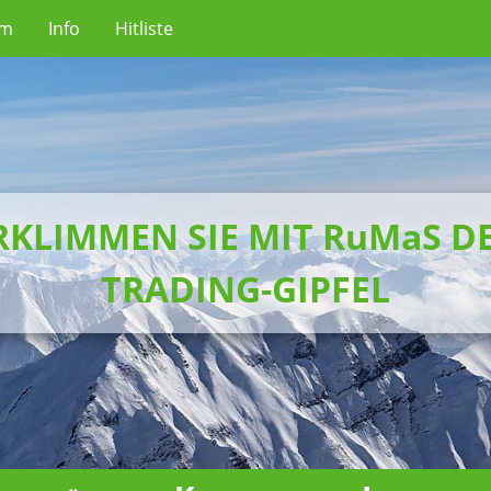
um
Info
Hitliste
RKLIMMEN SIE MIT RuMaS D
TRADING-GIPFEL