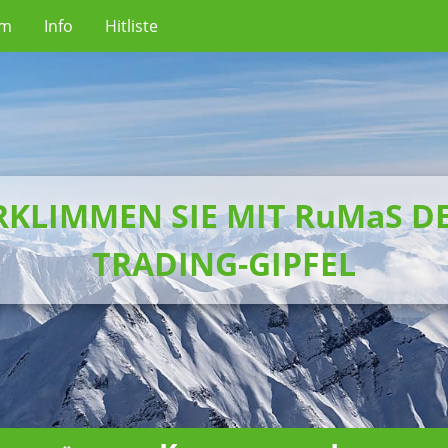
um
Info
Hitliste
RKLIMMEN SIE MIT RuMaS D
TRADING-GIPFEL