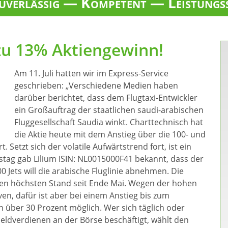
verlässig — Kompetent — Leistungs
 zu 13% Aktiengewinn!
Am 11. Juli hatten wir im Express-Service
geschrieben: „Verschiedene Medien haben
darüber berichtet, dass dem Flugtaxi-Entwickler
ein Großauftrag der staatlichen saudi-arabischen
Fluggesellschaft Saudia winkt. Charttechnisch hat
die Aktie heute mit dem Anstieg über die 100- und
. Setzt sich der volatile Aufwärtstrend fort, ist ein
stag gab Lilium ISIN: NL0015000F41 bekannt, dass der
0 Jets will die arabische Fluglinie abnehmen. Die
 den höchsten Stand seit Ende Mai. Wegen der hohen
rven, dafür ist aber bei einem Anstieg bis zum
n über 30 Prozent möglich. Wer sich täglich oder
ldverdienen an der Börse beschäftigt, wählt den