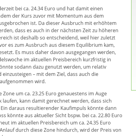
derzeit bei ca. 24.34 Euro und hat damit einen
chdem der Kurs zuvor mit Momentum aus dem
usgebrochen ist. Da dieser Ausbruch mit erhöhtem
den, dass es auch in der nächsten Zeit zu höheren
eich ist deshalb so entscheidend, weil hier zuletzt
vor es zum Ausbruch aus diesem Equilibrium kam,
gesetzt. Es muss daher davon ausgegangen werden,
swoche im aktuellen Preisbereich kurzfristig in
könnte sodann dazu genutzt werden, um relativ
 einzusteigen – mit dem Ziel, dass auch die
r aufgenommen wird.
die Zone um ca. 23.25 Euro genauestens im Auge
k laufen, kann damit gerechnet werden, dass sich
. Ein daraus resultierender Kaufimpuls könnte dann
ss könnte aus aktueller Sicht bspw. bei ca. 22.80 Euro
rneut im aktuellen Preisbereich um ca. 24.35 Euro
Anlauf durch diese Zone hindurch, wird der Preis von