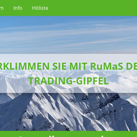
um
Info
Hitliste
RKLIMMEN SIE MIT RuMaS D
TRADING-GIPFEL