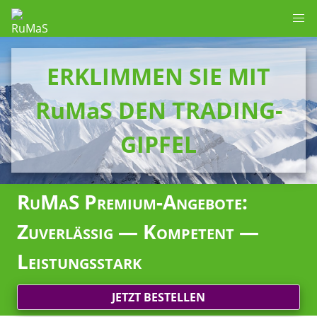
ERKLIMMEN SIE MIT
RuMaS DEN TRADING-
GIPFEL
RuMaS Premium-Angebote:
Zuverlässig — Kompetent —
Leistungsstark
JETZT BESTELLEN