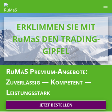
ERKLIMMEN SIE MIT
RuMaS DEN TRADING-
GIPFEL
RuMaS Premium-Angebote:
Zuverlässig — Kompetent —
Leistungsstark
JETZT BESTELLEN