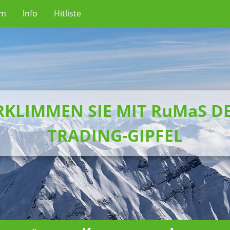
um
Info
Hitliste
RKLIMMEN SIE MIT RuMaS D
TRADING-GIPFEL