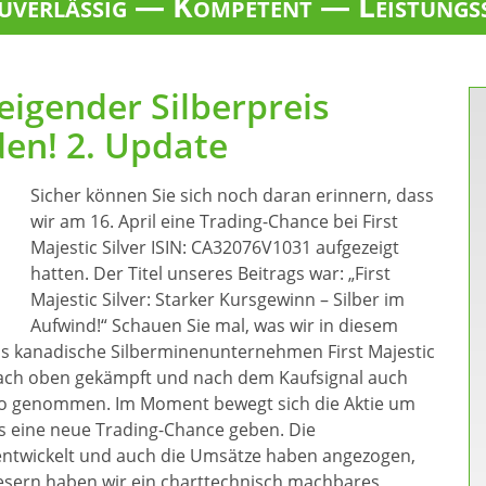
verlässig — Kompetent — Leistungs
teigender Silberpreis
en! 2. Update
Sicher können Sie sich noch daran erinnern, dass
wir am 16. April eine Trading-Chance bei First
Majestic Silver ISIN: CA32076V1031 aufgezeigt
hatten. Der Titel unseres Beitrags war: „First
Majestic Silver: Starker Kursgewinn – Silber im
Aufwind!“ Schauen Sie mal, was wir in diesem
as kanadische Silberminenunternehmen First Majestic
 nach oben gekämpft und nach dem Kaufsignal auch
ro genommen. Im Moment bewegt sich die Aktie um
s eine neue Trading-Chance geben. Die
entwickelt und auch die Umsätze haben angezogen,
Lesern haben wir ein charttechnisch machbares