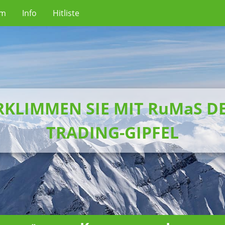
um
Info
Hitliste
RKLIMMEN SIE MIT RuMaS D
TRADING-GIPFEL