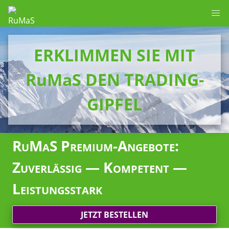
ERKLIMMEN SIE MIT
RuMaS DEN TRADING-
GIPFEL
RuMaS Premium-Angebote:
Zuverlässig — Kompetent —
Leistungsstark
JETZT BESTELLEN