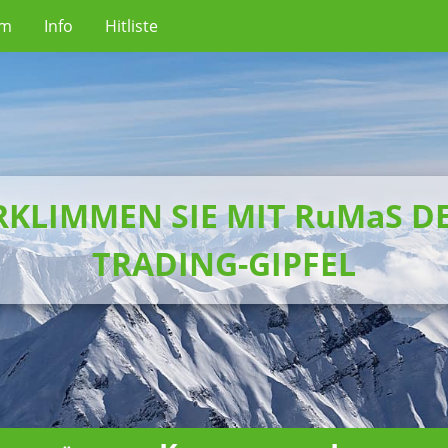
um
Info
Hitliste
RKLIMMEN SIE MIT RuMaS D
TRADING-GIPFEL