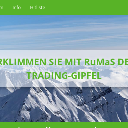
um
Info
Hitliste
RKLIMMEN SIE MIT RuMaS D
TRADING-GIPFEL