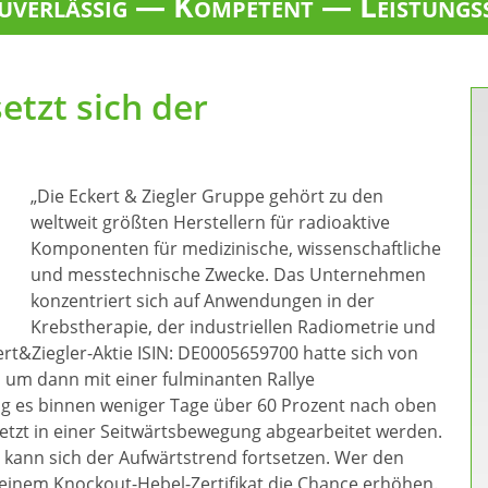
verlässig — Kompetent — Leistungs
etzt sich der
„Die Eckert & Ziegler Gruppe gehört zu den
weltweit größten Herstellern für radioaktive
Komponenten für medizinische, wissenschaftliche
und messtechnische Zwecke. Das Unternehmen
konzentriert sich auf Anwendungen in der
Krebstherapie, der industriellen Radiometrie und
ert&Ziegler-Aktie ISIN: DE0005659700 hatte sich von
, um dann mit einer fulminanten Rallye
ng es binnen weniger Tage über 60 Prozent nach oben
 jetzt in einer Seitwärtsbewegung abgearbeitet werden.
t, kann sich der Aufwärtstrend fortsetzen. Wer den
einem Knockout-Hebel-Zertifikat die Chance erhöhen.