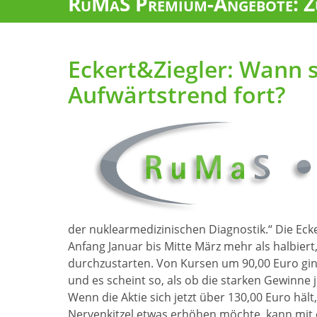
RuMaS Premium-Angebote: Zu
Eckert&Ziegler: Wann s
Aufwärtstrend fort?
der nuklearmedizinischen Diagnostik.“ Die Eck
Anfang Januar bis Mitte März mehr als halbiert
durchzustarten. Von Kursen um 90,00 Euro gi
und es scheint so, als ob die starken Gewinne
Wenn die Aktie sich jetzt über 130,00 Euro häl
Nervenkitzel etwas erhöhen möchte, kann mit 