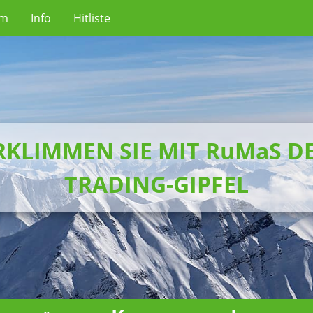
um
Info
Hitliste
RKLIMMEN SIE MIT RuMaS D
TRADING-GIPFEL