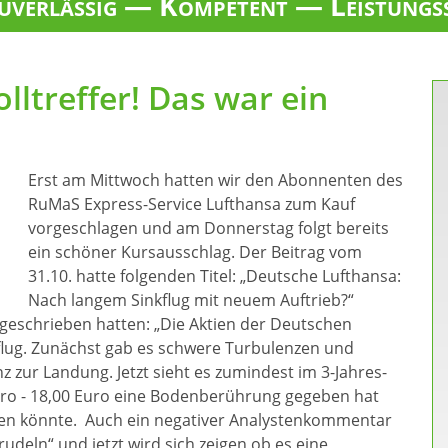
verlässig — Kompetent — Leistungs
lltreffer! Das war ein
Erst am Mittwoch hatten wir den Abonnenten des
RuMaS Express-Service Lufthansa zum Kauf
vorgeschlagen und am Donnerstag folgt bereits
ein schöner Kursausschlag. Der Beitrag vom
31.10. hatte folgenden Titel: „Deutsche Lufthansa:
Nach langem Sinkflug mit neuem Auftrieb?“
. geschrieben hatten: „Die Aktien der Deutschen
kflug. Zunächst gab es schwere Turbulenzen und
 zur Landung. Jetzt sieht es zumindest im 3-Jahres-
Euro - 18,00 Euro eine Bodenberührung gegeben hat
ben könnte. Auch ein negativer Analystenkommentar
rudeln“ und jetzt wird sich zeigen ob es eine