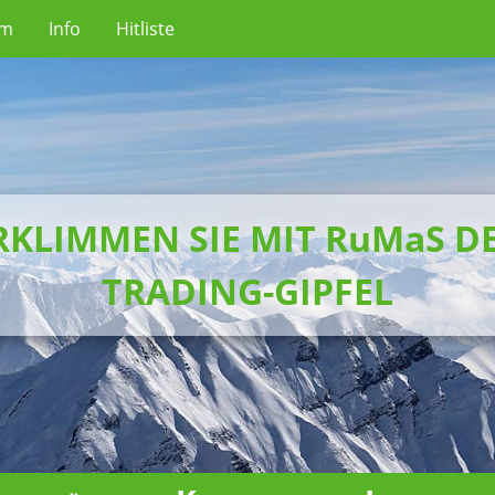
um
Info
Hitliste
RKLIMMEN SIE MIT RuMaS D
TRADING-GIPFEL