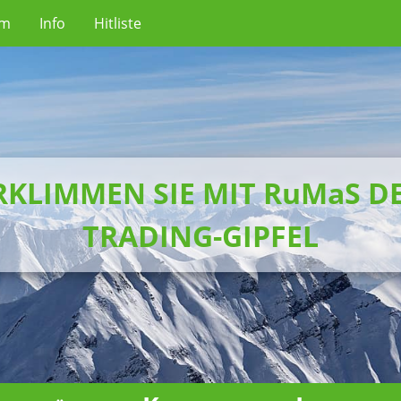
um
Info
Hitliste
RKLIMMEN SIE MIT RuMaS D
TRADING-GIPFEL