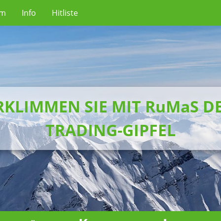
um
Info
Hitliste
RKLIMMEN SIE MIT RuMaS D
TRADING-GIPFEL