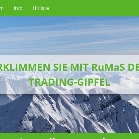
um
Info
Hitliste
RKLIMMEN SIE MIT RuMaS D
TRADING-GIPFEL