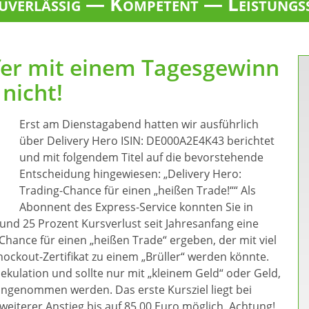
verlässig — Kompetent — Leistungs
ffer mit einem Tagesgewinn
nicht!
Erst am Dienstagabend hatten wir ausführlich
über Delivery Hero ISIN: DE000A2E4K43 berichtet
und mit folgendem Titel auf die bevorstehende
Entscheidung hingewiesen: „Delivery Hero:
Trading-Chance für einen „heißen Trade!““ Als
Abonnent des Express-Service konnten Sie in
rund 25 Prozent Kursverlust seit Jahresanfang eine
hance für einen „heißen Trade“ ergeben, der mit viel
ockout-Zertifikat zu einem „Brüller“ werden könnte.
pekulation und sollte nur mit „kleinem Geld“ oder Geld,
angenommen werden. Das erste Kursziel liegt bei
weiterer Anstieg bis auf 85,00 Euro möglich. Achtung!