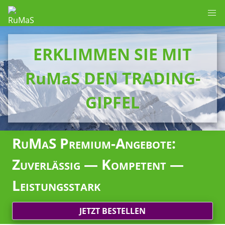
ERKLIMMEN SIE MIT
RuMaS DEN TRADING-
GIPFEL
RuMaS Premium-Angebote:
Zuverlässig — Kompetent —
Leistungsstark
JETZT BESTELLEN