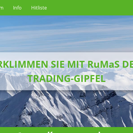
um
Info
Hitliste
RKLIMMEN SIE MIT RuMaS D
TRADING-GIPFEL