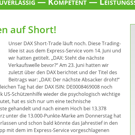
verlässig — Kompetent — Leistungs
en auf Short!
Unser DAX Short-Trade läuft noch. Diese Trading-
Idee ist aus dem Express-Service vom 14. Juni und
wir hatten getitelt. „DAX: Steht die nächste
Verkaufswelle bevor?“ Am 23. Juni hatten wir
zuletzt über den DAX berichtet und der Titel des
Beitrags war: „DAX: Der nächste Absacker droht!“
leichen Tag hat der DAX ISIN: DE0008469008 noch
k US-Schützenhilfe wieder die psychologisch wichtige
tet, hat es sich nur um eine technische
ste gehandelt und nach einem Hoch bei 13.378
urz unter die 13.000-Punkte-Marke am Donnerstag hat
rlassen und schon bald könnte das Jahrestief in den
Tipp mit dem im Express-Service vorgeschlagenen