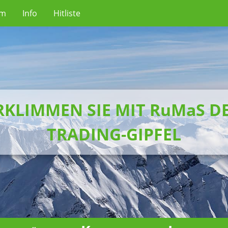
um
Info
Hitliste
RKLIMMEN SIE MIT RuMaS D
TRADING-GIPFEL