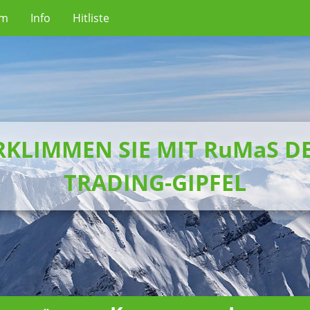
um
Info
Hitliste
RKLIMMEN SIE MIT RuMaS D
TRADING-GIPFEL