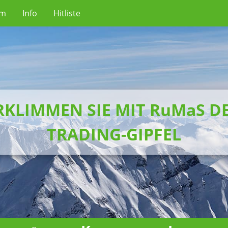
um
Info
Hitliste
RKLIMMEN SIE MIT RuMaS D
TRADING-GIPFEL