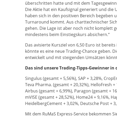
überschritten hatte und mit dem Tagesgewinn 
Die Aktie hat ein Kaufsignal generiert und d
haben sich in den positiven Bereich begeben u
Turnaround kommt. Aus charttechnischer Sicht 
gehen. Die Lage ist aber noch nicht komplett 
mindestens beim Einstiegskurs absichern.“
Das avisierte Kursziel von 6,50 Euro ist bereit
könnte es eine neue Trading-Chance geben. Di
entwickelt und mit steigenden Umsätzen könnt
Das sind unsere Trading-Tipps-Gewinner in de
Singulus (gesamt + 5,56%), SAP + 3,28%, CropEn
Teva Pharma. (gesamt + 20,32%), HelloFresh + 
Airbus (gesamt + 6,99%), Paragon (gesamt + 16,
mVISE (gesamt + 28,52%), Home24 + 9,16%, Hap
HeidelbergCement + 3,02%, Deutsche Post + 3
Mit dem RuMaS Express-Service bekommen Sie 