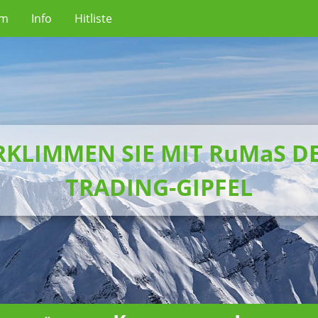
um
Info
Hitliste
RKLIMMEN SIE MIT RuMaS D
TRADING-GIPFEL