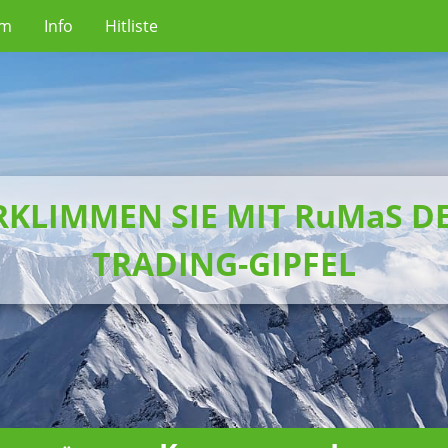
um
Info
Hitliste
RKLIMMEN SIE MIT RuMaS D
TRADING-GIPFEL