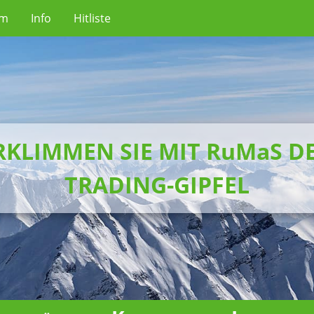
um
Info
Hitliste
RKLIMMEN SIE MIT RuMaS D
TRADING-GIPFEL