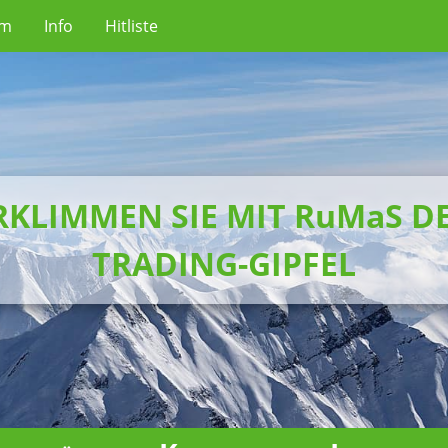
um
Info
Hitliste
RKLIMMEN SIE MIT RuMaS D
TRADING-GIPFEL