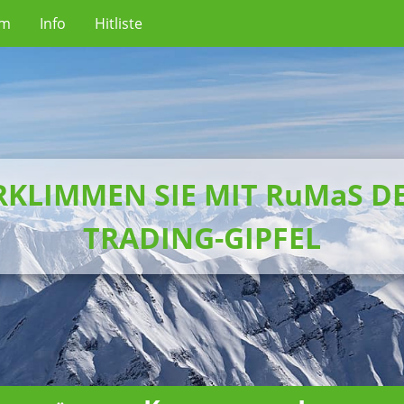
um
Info
Hitliste
RKLIMMEN SIE MIT RuMaS D
TRADING-GIPFEL