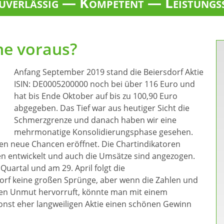
verlässig — Kompetent — Leistungs
ne voraus?
Anfang September 2019 stand die Beiersdorf Aktie
ISIN: DE0005200000 noch bei über 116 Euro und
hat bis Ende Oktober auf bis zu 100,90 Euro
abgegeben. Das Tief war aus heutiger Sicht die
Schmerzgrenze und danach haben wir eine
mehrmonatige Konsolidierungsphase gesehen.
en neue Chancen eröffnet. Die Chartindikatoren
en entwickelt und auch die Umsätze sind angezogen.
uartal und am 29. April folgt die
rf keine großen Sprünge, aber wenn die Zahlen und
inen Unmut hervorruft, könnte man mit einem
 sonst eher langweiligen Aktie einen schönen Gewinn