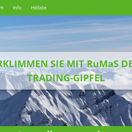
um
Info
Hitliste
RKLIMMEN SIE MIT RuMaS D
TRADING-GIPFEL