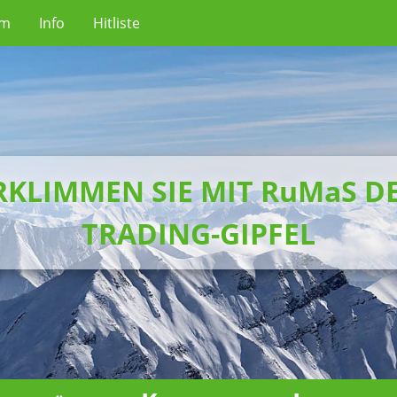
um
Info
Hitliste
RKLIMMEN SIE MIT RuMaS D
TRADING-GIPFEL