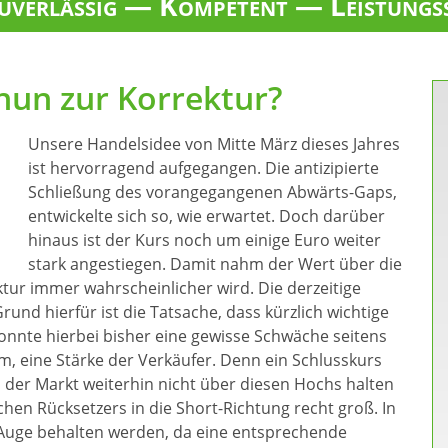
verlässig — Kompetent — Leistungs
nun zur Korrektur?
Unsere Handelsidee von Mitte März dieses Jahres
ist hervorragend aufgegangen. Die antizipierte
Schließung des vorangegangenen Abwärts-Gaps,
entwickelte sich so, wie erwartet. Doch darüber
hinaus ist der Kurs noch um einige Euro weiter
stark angestiegen. Damit nahm der Wert über die
ktur immer wahrscheinlicher wird. Die derzeitige
und hierfür ist die Tatsache, dass kürzlich wichtige
nte hierbei bisher eine gewisse Schwäche seitens
, eine Stärke der Verkäufer. Denn ein Schlusskurs
h der Markt weiterhin nicht über diesen Hochs halten
chen Rücksetzers in die Short-Richtung recht groß. In
m Auge behalten werden, da eine entsprechende