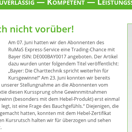
verlässig — Kompetent — Leistungs
ch nicht vorüber!
Am 07. Juni hatten wir den Abonnenten des
RuMaS Express-Service eine Trading-Chance mit
Bayer ISIN: DE000BAY0017 angeboten. Der Artikel
dazu wurden unter folgendem Titel veröffentlicht:
„Bayer: Die Charttechnik spricht weiterhin für
Kursgewinne!“ Am 23. Juni konnten wir bereits
 In unserer Stellungnahme an die Abonnenten vom
e Aktie diesen Kurssprung ohne Gewinnmitnahmen
Gewinn (besonders mit dem Hebel-Produkt) erst einmal
egt, ist eine Frage des Bauchgefühls.“ Diejenigen, die
gemacht hatten, konnten mit dem Hebel-Zertifikat
en Kursrutsch halten wir für überzogen und sehen
.