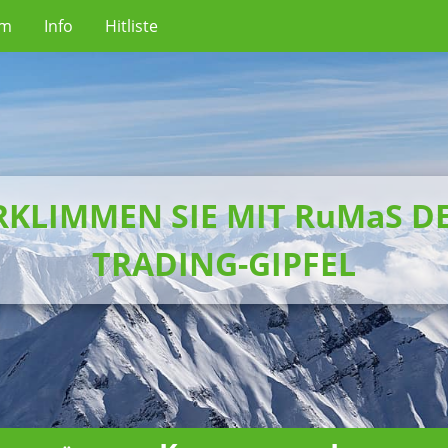
um
Info
Hitliste
RKLIMMEN SIE MIT RuMaS D
TRADING-GIPFEL