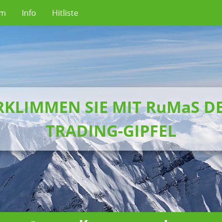
um
Info
Hitliste
RKLIMMEN SIE MIT RuMaS D
TRADING-GIPFEL