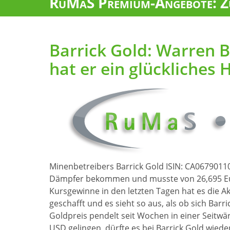
RuMaS Premium-Angebote: Zu
Barrick Gold: Warren Bu
hat er ein glückliches
Minenbetreibers Barrick Gold ISIN: CA0679011
Dämpfer bekommen und musste von 26,695 Euro
Kursgewinne in den letzten Tagen hat es die Ak
geschafft und es sieht so aus, als ob sich Bar
Goldpreis pendelt seit Wochen in einer Seitw
USD gelingen, dürfte es bei Barrick Gold wiede